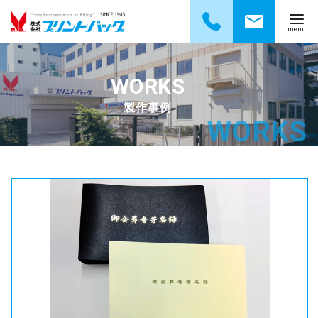
コ
ン
テ
製作事例
ン
ツ
へ
移
動