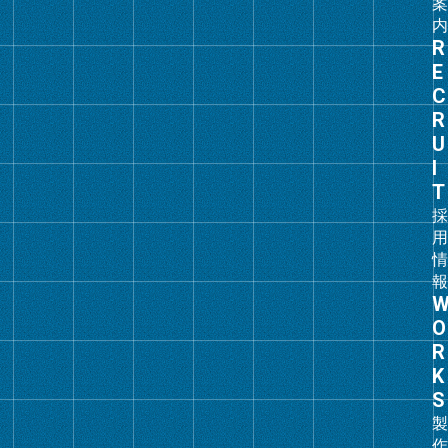
グ
ル
ー
プ
リ
ン
ク
グ
ル
ー
プ
リ
ン