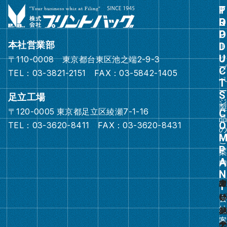
グ
ル
ー
本社営業部
プ
〒110-0008 東京都台東区池之端2-9-3
リ
TEL：03-3821-2151 FAX：03-5842-1405
ン
ク
足立工場
〒120-0005 東京都足立区綾瀬7-1-16
グ
TEL：03-3620-8411 FAX：03-3620-8431
ル
ー
プ
リ
ン
ク