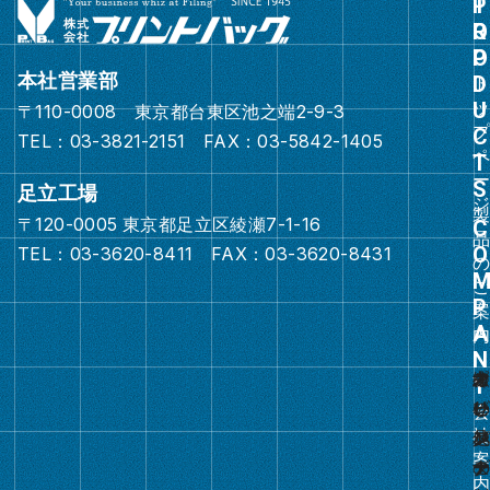
グ
ル
ー
本社営業部
プ
〒110-0008 東京都台東区池之端2-9-3
リ
TEL：03-3821-2151 FAX：03-5842-1405
ン
ク
足立工場
〒120-0005 東京都足立区綾瀬7-1-16
グ
TEL：03-3620-8411 FAX：03-3620-8431
ル
ー
プ
リ
ン
ク