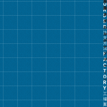
グ
ル
ー
プ
リ
ン
ク
グ
ル
ー
プ
リ
ン
ク