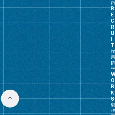
グ
ル
ー
プ
リ
ン
ク
グ
ル
ー
プ
リ
ン