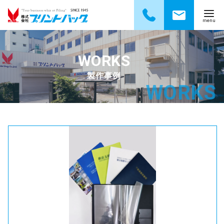
コ
ン
テ
製作事例
ン
ツ
へ
移
動