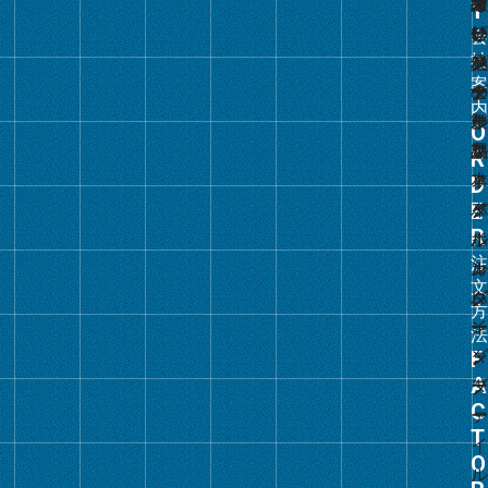
ン
ク
グ
ル
ー
プ
リ
ン
ク
グ
ル
ー
プ
リ