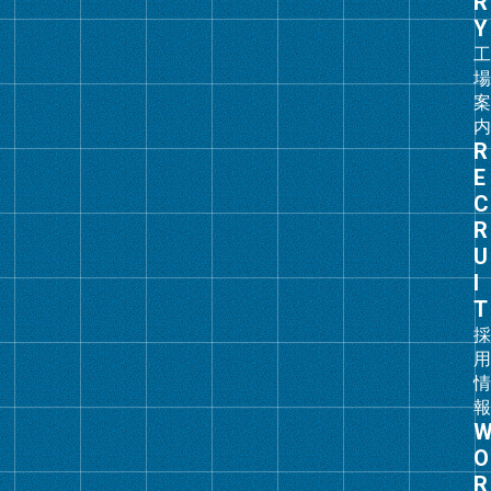
ン
ク
グ
ル
ー
プ
リ
ン
ク
グ
ル