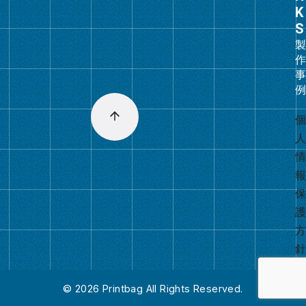
ー
プ
リ
ン
ク
© 2026
Printbag All Rights Reserved.