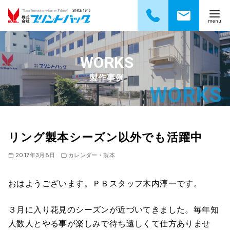
コ
ン
テ
製作事例
ン
ツ
へ
移
動
リング製本シーズン以外でも活躍中
2017年3月8日
カレンダー・製本
おはようございます。ＰＢスタッフ木内淳一です。
３月に入り花見のシーズンが近づいてきました。毎年知
人数人とやる事が楽しみで待ち遠しくて仕方ありませ