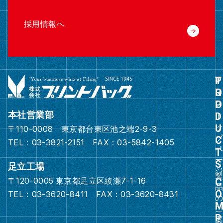
採用情報へ
グ
ル
ー
本社営業部
プ
〒110-0008 東京都台東区池之端2-9-3
リ
TEL：03-3821-2151 FAX：03-5842-1405
ン
ク
足立工場
〒120-0005 東京都足立区綾瀬7-1-16
グ
TEL：03-3620-8411 FAX：03-3620-8431
ル
ー
プ