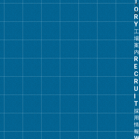
プ
リ
ン
ク
グ
ル
ー
プ
リ
ン
ク
グ