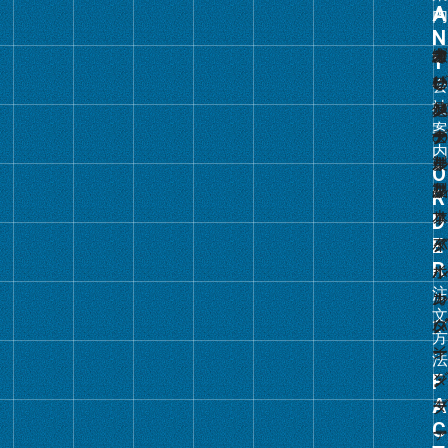
リ
ン
ク
グ
ル
ー
プ
リ
ン
ク
グ
ル
ー