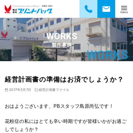
コ
ン
テ
製作事例
ン
ツ
へ
移
動
経営計画書の準備はお済でしょうか？
2017年3月7日
経営計画書ファイル
おはようございます、PBスタッフ島原尚弘です！
花粉症の私にはとても辛い時期ですが皆様いかがお過ご
しでしょうか？