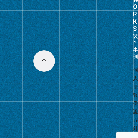
ル
ー
プ
リ
ン
ク