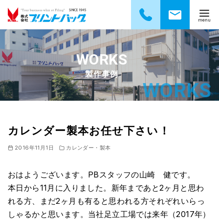
コ
ン
テ
製作事例
ン
ツ
へ
移
動
カレンダー製本お任せ下さい！
2016年11月1日
カレンダー・製本
おはようございます。PBスタッフの山崎 健です。
本日から11月に入りました。新年まであと2ヶ月と思わ
れる方、まだ2ヶ月も有ると思われる方それぞれいらっ
しゃるかと思います。当社足立工場では来年（2017年）