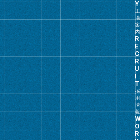
ン
ク
グ
ル
ー
プ
リ
ン
ク
グ
ル
ー