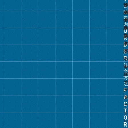
ク
グ
ル
ー
プ
リ
ン
ク
グ
ル
ー
プ
リ