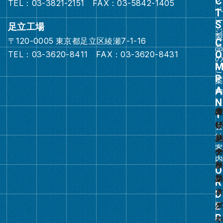
TEL：03-3821-2151 FAX：03-5842-1405
ン
ク
足立工場
〒120-0005 東京都足立区綾瀬7-1-16
グ
TEL：03-3620-8411 FAX：03-3620-8431
ル
ー
プ
リ
ン
ク
グ
ル
ー
プ