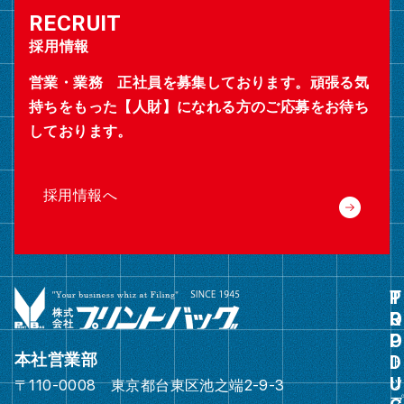
採用情報
営業・業務 正社員を募集しております。頑張る気
持ちをもった【人財】になれる方のご応募をお待ち
しております。
採用情報へ
グ
ル
ー
本社営業部
プ
〒110-0008 東京都台東区池之端2-9-3
リ