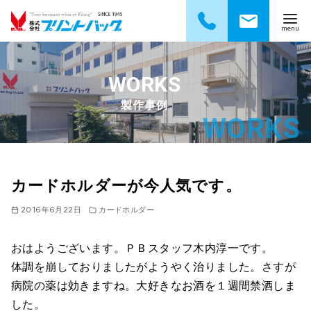
コ
ン
テ
製作事例
ン
ツ
へ
移
動
カードホルダーが今人気です。
2016年6月22日
カードホルダー
おはようございます。ＰＢスタッフ木内淳一です。
体調を崩しておりましたがようやく治りました。さすが
病院の薬は効きますね。大好きなお酒を１週間禁酒しま
した。