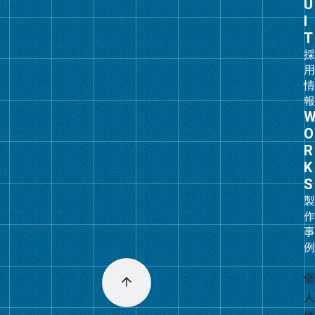
リ
ン
ク
グ
ル
ー
プ
リ
ン
ク