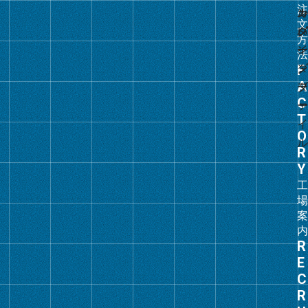
リ
ン
ク
グ
ル
ー
プ
リ
ン
ク
グ
ル
ー
プ