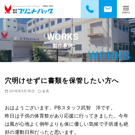
コ
ン
テ
製作事例
ン
ツ
へ
移
動
穴明けせずに書類を保管したい方へ
2016年5月16日
金具
おはようございます。PBスタッフ武智 洋です。
昨日は子供の体育祭があり応援に行ってきました。今年
は風が心地よく例年よりも体に優しい気候で子供達も絶
好の運動日和だったと思います。