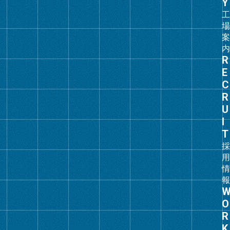
ク
グ
ル
ー
プ
リ
ン
ク
グ
ル
ー