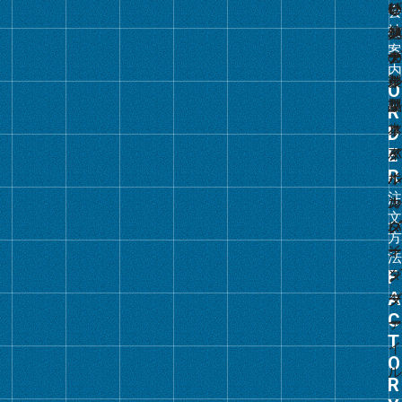
ク
グ
ル
ー
プ
リ
ン
ク
グ
ル
ー
プ
リ
ン