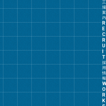
ク
グ
ル
ー
プ
リ
ン
ク
グ
ル
ー
プ