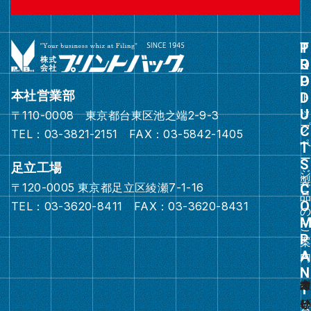
グ
ル
ー
本社営業部
プ
〒110-0008 東京都台東区池之端2-9-3
リ
TEL：03-3821-2151 FAX：03-5842-1405
ン
ク
足立工場
〒120-0005 東京都足立区綾瀬7-1-16
グ
TEL：03-3620-8411 FAX：03-3620-8431
ル
ー
プ
リ
ン
ク