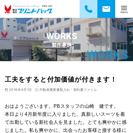
コ
ン
テ
製作事例
ン
ツ
へ
移
動
工夫をすると付加価値が付きます！
2016年4月1日
不動産重要書類入れ・契約書ファイル
おはようございます。PBスタッフの山崎 健です。
本日より4月新年度に入りました。真新しいスーツを着
て出勤している新社会人を見ました。とても爽やかに感
じました。私も爽やかに、出会ったお客様と接する様に