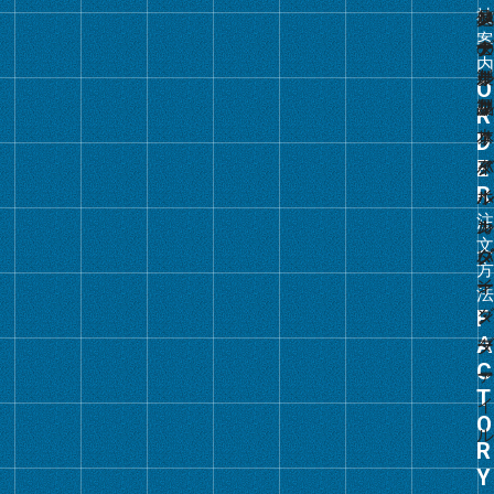
グ
ル
ー
プ
リ
ン
ク
グ
ル
ー
プ
リ
ン