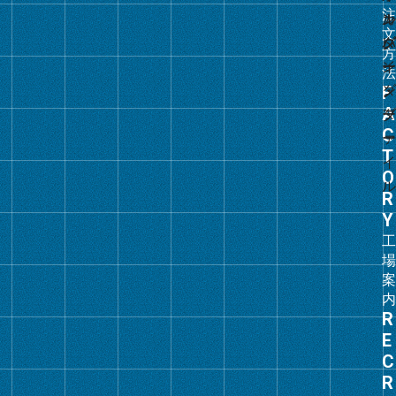
リ
ン
ク
グ
ル
ー
プ
リ
ン
ク
グ
ル
ー
プ