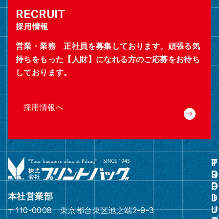
採用情報
営業・業務 正社員を募集しております。頑張る気
持ちをもった【人財】になれる方のご応募をお待ち
しております。
採用情報へ
グ
ル
ー
本社営業部
プ
〒110-0008 東京都台東区池之端2-9-3
リ