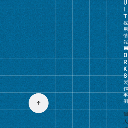
リ
ン
ク
グ
ル
ー
プ
リ
ン
ク