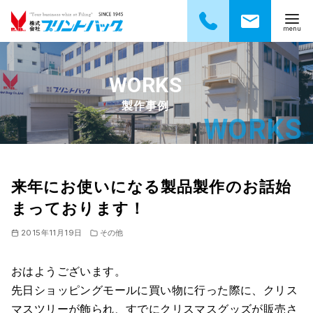
コ
ン
テ
製作事例
ン
ツ
へ
移
動
来年にお使いになる製品製作のお話始
まっております！
2015年11月19日
その他
おはようございます。
先日ショッピングモールに買い物に行った際に、クリス
マスツリーが飾られ、すでにクリスマスグッズが販売さ