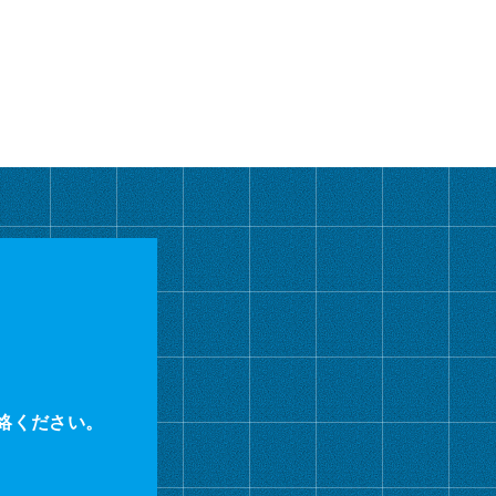
カ
イ
ブ
絡ください。