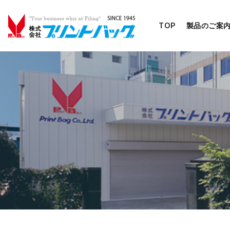
TOP
製品のご案
コ
ン
テ
ン
ツ
へ
移
動