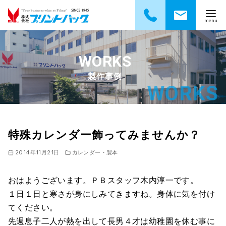
コ
ン
テ
製作事例
ン
ツ
へ
移
動
特殊カレンダー飾ってみませんか？
2014年11月21日
カレンダー・製本
おはようございます。ＰＢスタッフ木内淳一です。
１日１日と寒さが身にしみてきますね。身体に気を付け
てください。
先週息子二人が熱を出して長男４才は幼稚園を休む事に