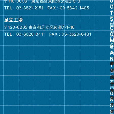
〒110-0008 東京都台東区池之端2-9-3
リ
TEL：03-3821-2151 FAX：03-5842-1405
ン
ク
足立工場
〒120-0005 東京都足立区綾瀬7-1-16
グ
TEL：03-3620-8411 FAX：03-3620-8431
ル
ー
プ
リ
ン
ク
グ
ル
ー
プ