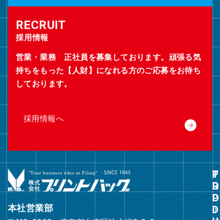
採用情報
営業・業務 正社員を募集しております。頑張る気
持ちをもった【人財】になれる方のご応募をお待ち
しております。
採用情報へ
グ
ル
ー
本社営業部
プ