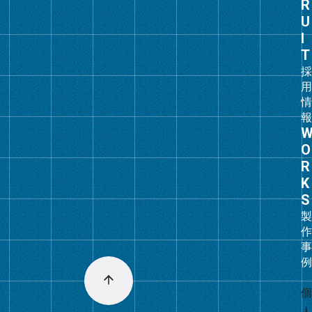
プ
リ
ン
ク
グ
ル
ー
プ
リ
ン
ク