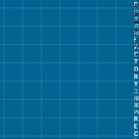
リ
ン
ク
グ
ル
ー
プ
リ
ン
ク
グ
ル
ー