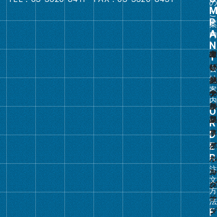
ル
ー
プ
リ
ン
ク
グ
ル
ー
プ
リ
ン
ク
グ