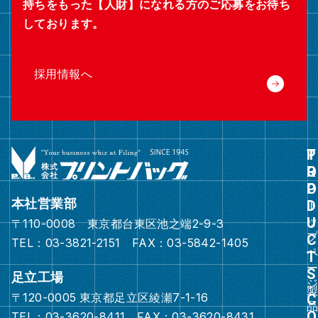
持ちをもった【人財】になれる方のご応募をお待ち
しております。
採用情報へ
グ
ル
ー
本社営業部
プ
〒110-0008 東京都台東区池之端2-9-3
リ
TEL：03-3821-2151 FAX：03-5842-1405
ン
ク
足立工場
〒120-0005 東京都足立区綾瀬7-1-16
グ
TEL：03-3620-8411 FAX：03-3620-8431