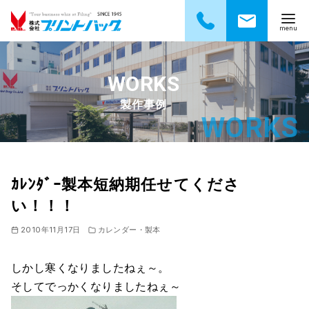
コ
ン
テ
製作事例
ン
ツ
へ
移
動
ｶﾚﾝﾀﾞｰ製本短納期任せてくださ
い！！！
2010年11月17日
カレンダー・製本
しかし寒くなりましたねぇ～。
そしてでっかくなりましたねぇ～