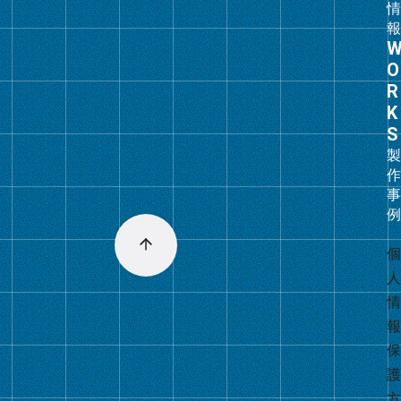
グ
ル
ー
プ
リ
ン
ク