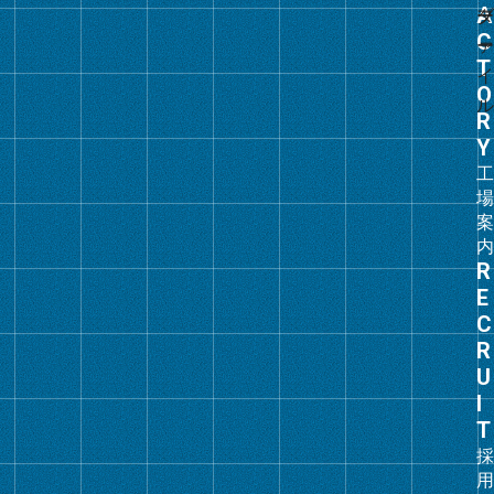
ル
ー
プ
リ
ン
ク
グ
ル
ー
プ
リ
ン
ク