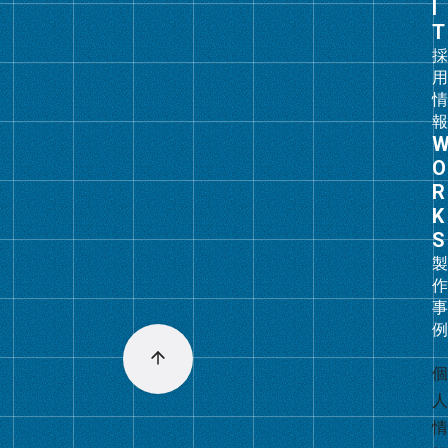
ン
ク
グ
ル
ー
プ
リ
ン
ク