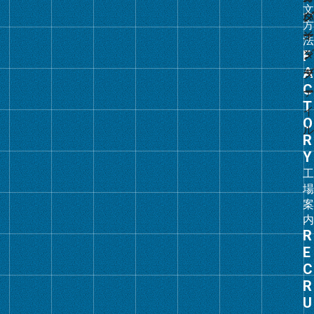
ン
ク
グ
ル
ー
プ
リ
ン
ク
グ
ル
ー
プ
リ