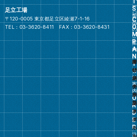
ク
足立工場
〒120-0005 東京都足立区綾瀬7-1-16
グ
TEL：03-3620-8411 FAX：03-3620-8431
ル
ー
プ
リ
ン
ク
グ
ル
ー
プ
リ