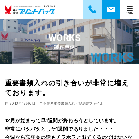
コ
ン
テ
製作事例
ン
ツ
へ
移
動
重要書類入れの引き合いが非常に増え
ております。
2013年12月6日
不動産重要書類入れ・契約書ファイル
12月が始まって早1週間が終わろうとしています。
非常にバタバタとした1週間でありました・・・
今週から忘年会の話もチラホラと出てくるのではないか