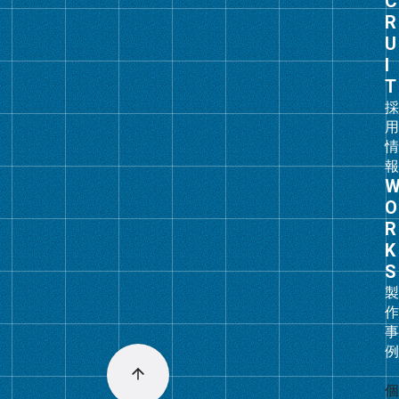
ー
プ
リ
ン
ク
グ
ル
ー
プ
リ
ン
ク