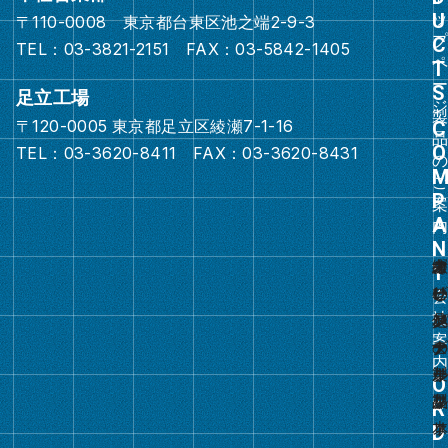
プ
〒110-0008 東京都台東区池之端2-9-3
リ
TEL：03-3821-2151 FAX：03-5842-1405
ン
ク
足立工場
〒120-0005 東京都足立区綾瀬7-1-16
グ
TEL：03-3620-8411 FAX：03-3620-8431
ル
ー
プ
リ
ン
ク
グ
ル
ー