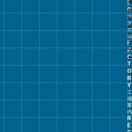
プ
リ
ン
ク
グ
ル
ー
プ
リ
ン
ク
グ
ル