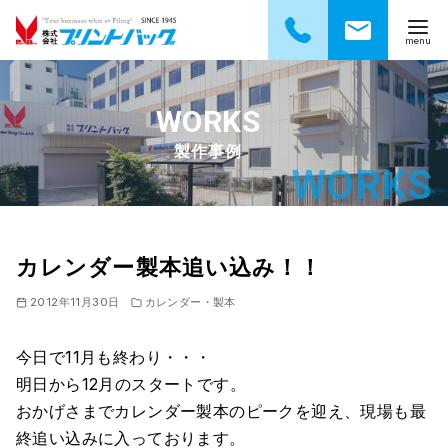
コ
ン
テ
製作事例
ン
ツ
へ
移
動
カレンダー製本追い込み！！
2012年11月30日
カレンダー・製本
今日で11月も終わり・・・
明日から12月のスタートです。
おかげさまでカレンダー製本のピークを迎え、現場も最
終追い込みに入っております。