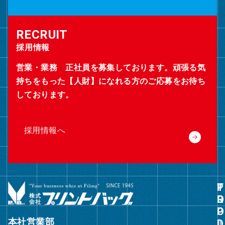
採用情報
営業・業務 正社員を募集しております。頑張る気
持ちをもった【人財】になれる方のご応募をお待ち
しております。
採用情報へ
グ
ル
ー
本社営業部