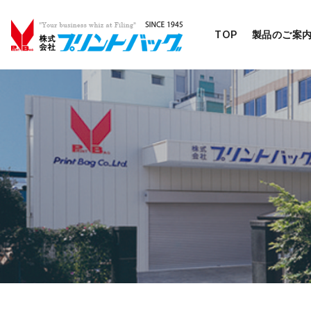
TOP
製品のご案
コ
ン
テ
ン
ツ
へ
移
動