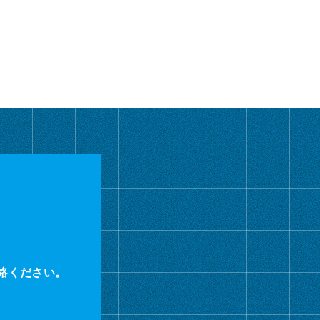
カ
イ
ブ
絡ください。