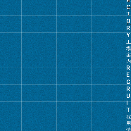
ル
ー
プ
リ
ン
ク
グ
ル
ー
プ
リ
ン
ク