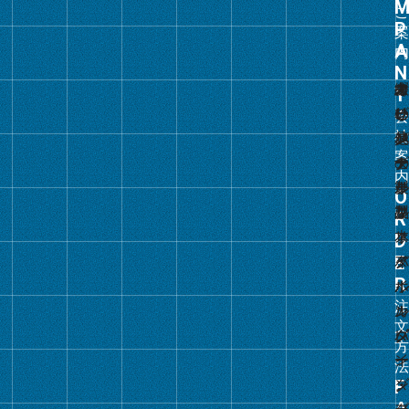
ー
プ
リ
ン
ク
グ
ル
ー
プ
リ
ン
ク
グ