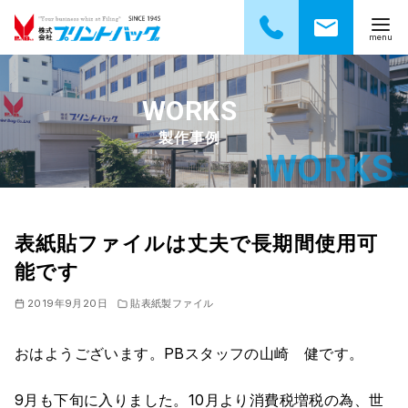
コ
ン
テ
製作事例
ン
ツ
へ
移
動
表紙貼ファイルは丈夫で長期間使用可
能です
2019年9月20日
貼表紙製ファイル
おはようございます。PBスタッフの山崎 健です。
9月も下旬に入りました。10月より消費税増税の為、世