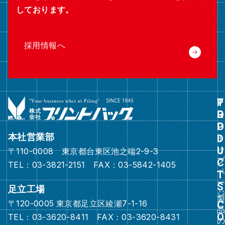
しております。
採用情報へ
グ
ル
ー
本社営業部
プ
〒110-0008 東京都台東区池之端2-9-3
リ
TEL：03-3821-2151 FAX：03-5842-1405
ン
ク
足立工場
〒120-0005 東京都足立区綾瀬7-1-16
グ
TEL：03-3620-8411 FAX：03-3620-8431
ル