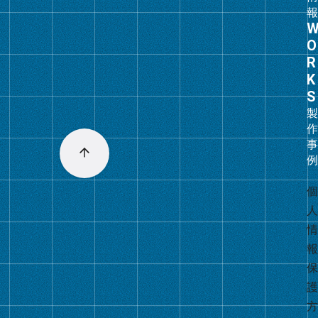
グ
ル
ー
プ
リ
ン
ク