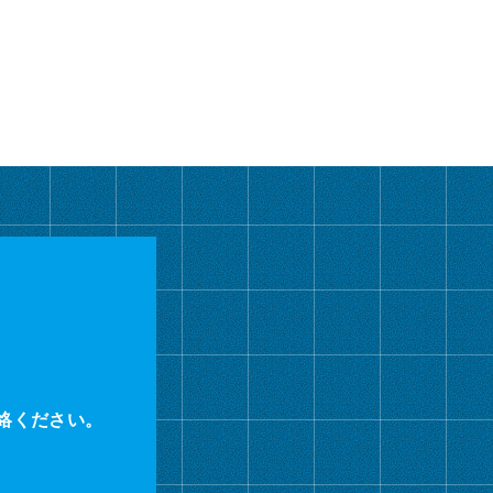
カ
イ
ブ
絡ください。