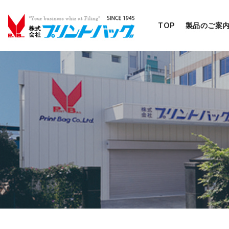
TOP
製品のご案
コ
ン
テ
ン
ツ
へ
移
動