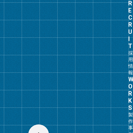
グ
ル
ー
プ
リ
ン
ク
グ
ル
ー
プ
リ
ン
ク