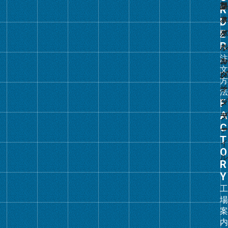
ル
ー
プ
リ
ン
ク
グ
ル
ー
プ
リ
ン
ク