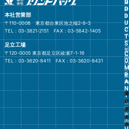
ル
ー
本社営業部
プ
〒110-0008 東京都台東区池之端2-9-3
リ
TEL：03-3821-2151 FAX：03-5842-1405
ン
ク
足立工場
〒120-0005 東京都足立区綾瀬7-1-16
グ
TEL：03-3620-8411 FAX：03-3620-8431
ル
ー
プ
リ
ン
ク
グ