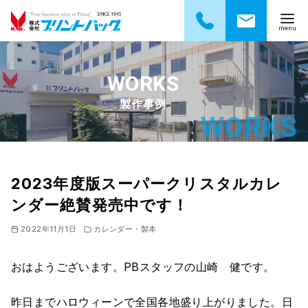
コ
ン
テ
製作事例
ン
ツ
へ
移
動
2023年度版スーパークリスタルカレ
ンダー絶賛発売中です！
2022年11月1日
カレンダー・製本
おはようございます。PBスタッフの山崎 健です。
昨日までハロウィーンで全国各地盛り上がりました。日