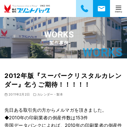
コ
ン
テ
製作事例
ン
ツ
へ
移
動
2012年版『スーパークリスタルカレン
ダー』乞うご期待！！！！！
2011年2月2日
カレンダー・製本
先日ある取引先の方からメルマガを頂きました。
◆2010年の印刷業者の倒産件数は153件
帝国データバンクによれば、2010年の印刷業者の倒産件