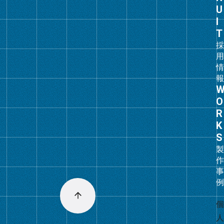
プ
リ
ン
ク
グ
ル
ー
プ
リ
ン
ク