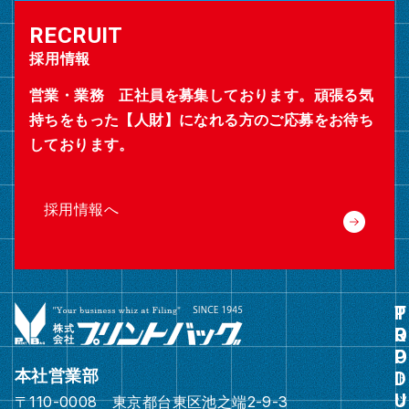
採用情報
営業・業務 正社員を募集しております。頑張る気
持ちをもった【人財】になれる方のご応募をお待ち
しております。
採用情報へ
グ
ル
ー
本社営業部
プ
〒110-0008 東京都台東区池之端2-9-3