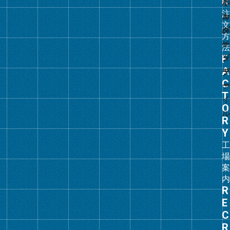
リ
ン
ク
グ
ル
ー
プ
リ
ン
ク
グ
ル
ー