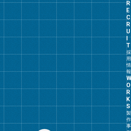
グ
ル
ー
プ
リ
ン
ク
グ
ル
ー
プ
リ
ン
ク