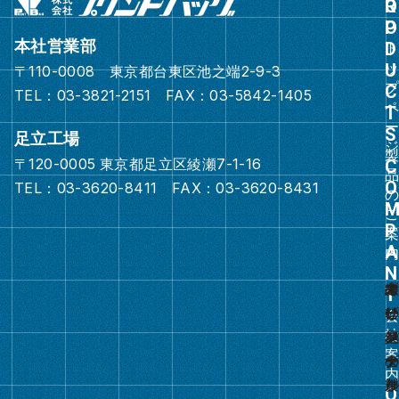
ル
ー
本社営業部
プ
〒110-0008 東京都台東区池之端2-9-3
リ
TEL：03-3821-2151 FAX：03-5842-1405
ン
ク
足立工場
〒120-0005 東京都足立区綾瀬7-1-16
グ
TEL：03-3620-8411 FAX：03-3620-8431
ル
ー
プ
リ
ン
ク
グ