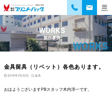
コ
ン
テ
製作事例
ン
ツ
へ
移
動
金具留具（リベット）各色あります。
2019年7月22日
金具
おはようございますPBスタッフ木内淳一です。