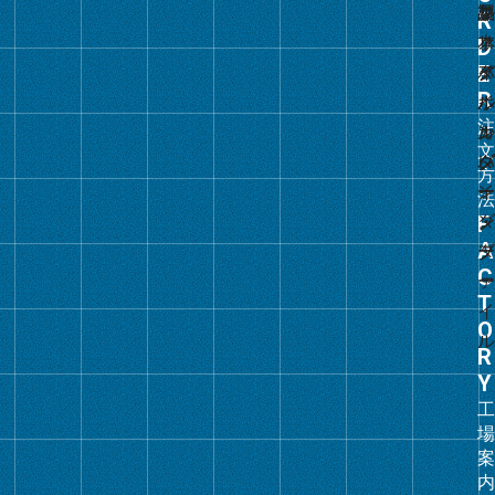
ル
ー
プ
リ
ン
ク
グ
ル
ー
プ
リ
ン
ク