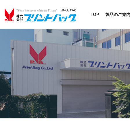
TOP
製品のご案
コ
ン
テ
ン
ツ
へ
移
動