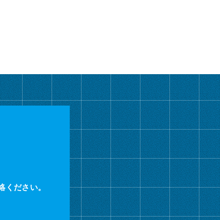
カ
イ
ブ
絡ください。