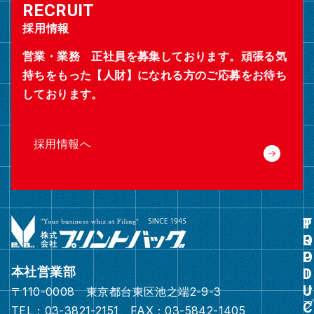
採用情報
営業・業務 正社員を募集しております。頑張る気
持ちをもった【人財】になれる方のご応募をお待ち
しております。
採用情報へ
グ
ル
ー
本社営業部
プ
〒110-0008 東京都台東区池之端2-9-3
リ
TEL：03-3821-2151 FAX：03-5842-1405