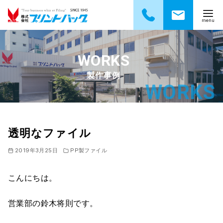
コ
ン
テ
製作事例
ン
ツ
へ
移
動
透明なファイル
2019年3月25日
PP製ファイル
こんにちは。
営業部の鈴木将則です。