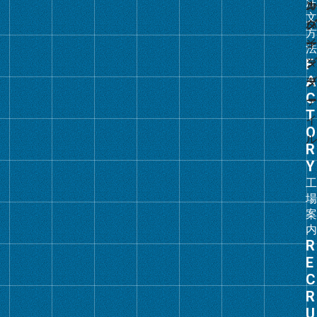
ン
ク
グ
ル
ー
プ
リ
ン
ク
グ
ル
ー
プ