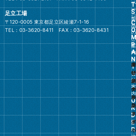
ン
ク
足立工場
〒120-0005 東京都足立区綾瀬7-1-16
グ
TEL：03-3620-8411 FAX：03-3620-8431
ル
ー
プ
リ
ン
ク
グ
ル
ー
プ
リ