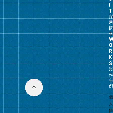
リ
ン
ク
グ
ル
ー
プ
リ
ン
ク