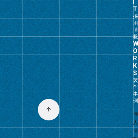
ン
ク
グ
ル
ー
プ
リ
ン
ク