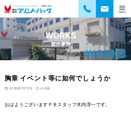
コ
ン
テ
製作事例
ン
ツ
へ
移
動
胸章 イベント等に如何でしょうか
2018年7月11日
その他
おはようございますＰＢスタッフ木内淳一です。