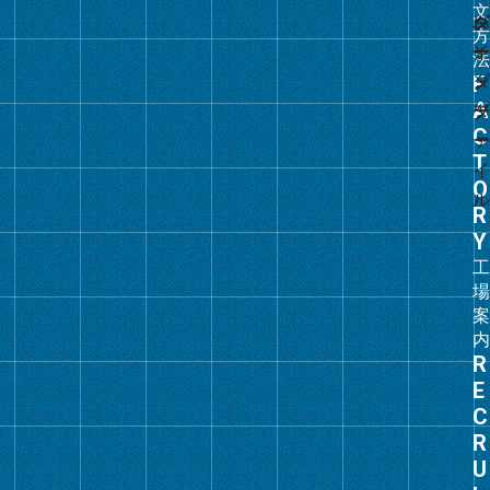
ン
ク
グ
ル
ー
プ
リ
ン
ク
グ
ル
ー
プ
リ