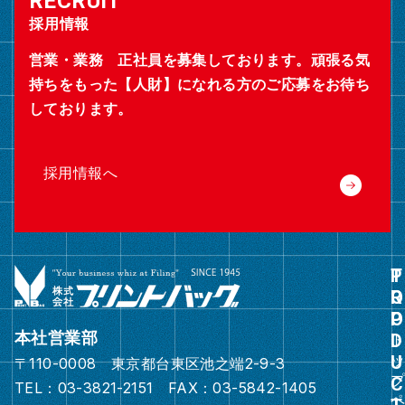
採用情報
営業・業務 正社員を募集しております。頑張る気
持ちをもった【人財】になれる方のご応募をお待ち
しております。
採用情報へ
グ
ル
ー
本社営業部
プ
〒110-0008 東京都台東区池之端2-9-3
リ
TEL：03-3821-2151 FAX：03-5842-1405
ン