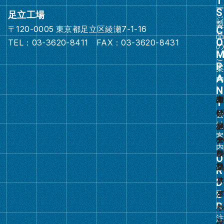
ク
足立工場
〒120-0005 東京都足立区綾瀬7-1-16
グ
TEL：03-3620-8411 FAX：03-3620-8431
ル
ー
プ
リ
ン
ク
グ
ル
ー
プ
リ