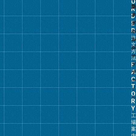
グ
ル
ー
プ
リ
ン
ク
グ
ル
ー
プ
リ
ン
ク