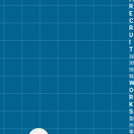
グ
ル
ー
プ
リ
ン
ク
グ
ル
ー
プ
リ
ン
ク