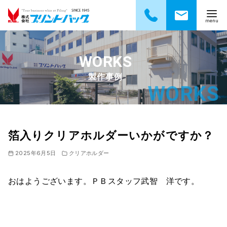
コ
ン
テ
製作事例
ン
ツ
へ
移
動
箔入りクリアホルダーいかがですか？
2025年6月5日
クリアホルダー
おはようございます。ＰＢスタッフ武智 洋です。