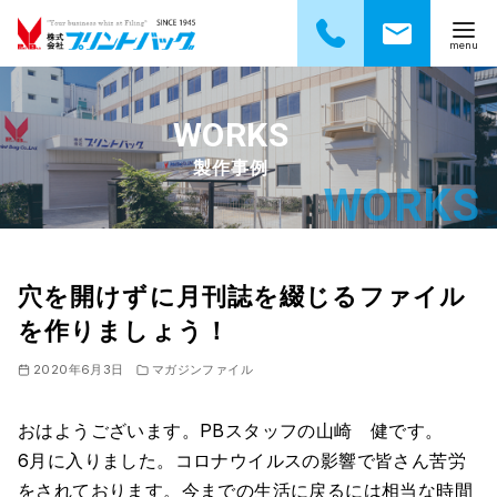
コ
ン
テ
製作事例
ン
ツ
へ
移
動
穴を開けずに月刊誌を綴じるファイル
を作りましょう！
2020年6月3日
マガジンファイル
おはようございます。PBスタッフの山崎 健です。
6月に入りました。コロナウイルスの影響で皆さん苦労
をされております。今までの生活に戻るには相当な時間