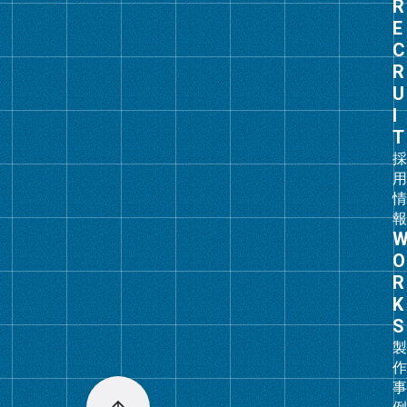
グ
ル
ー
プ
リ
ン
ク
グ
ル
ー
プ
リ
ン
ク