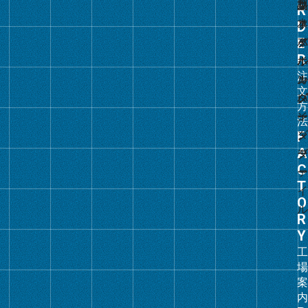
ル
ー
プ
リ
ン
ク
グ
ル
ー
プ
リ
ン
ク