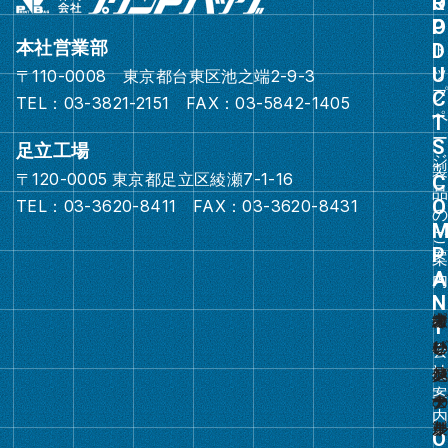
ル
ー
本社営業部
プ
〒110-0008 東京都台東区池之端2-9-3
リ
TEL：03-3821-2151 FAX：03-5842-1405
ン
ク
足立工場
〒120-0005 東京都足立区綾瀬7-1-16
グ
TEL：03-3620-8411 FAX：03-3620-8431
ル
ー
プ
リ
ン
ク
グ