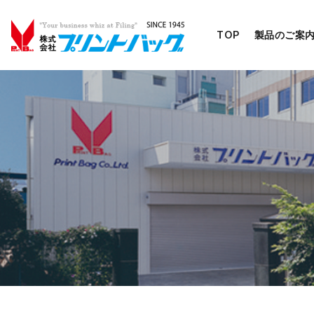
TOP
製品のご案
コ
ン
テ
ン
ツ
へ
移
動