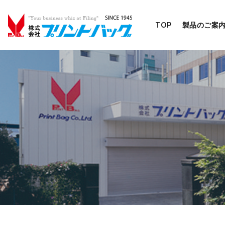
TOP
製品のご案
コ
ン
テ
ン
ツ
へ
移
動