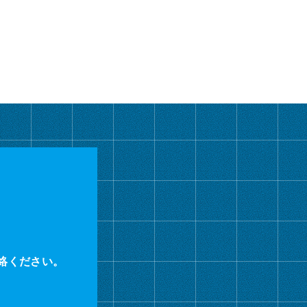
カ
イ
ブ
絡ください。