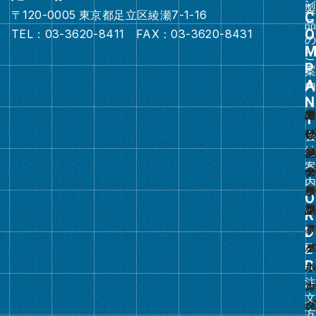
〒120-0005 東京都足立区綾瀬7-1-16
グ
TEL：03-3620-8411 FAX：03-3620-8431
ル
ー
プ
リ
ン
ク
グ
ル
ー
プ
リ
ン
ク