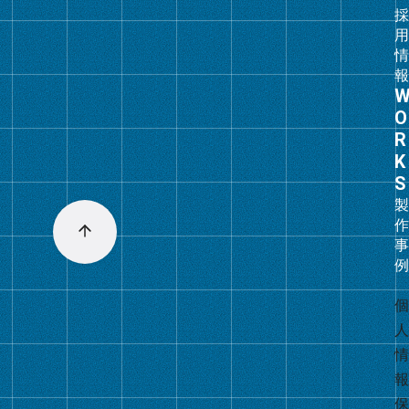
ク
グ
ル
ー
プ
リ
ン
ク