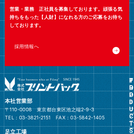
営業・業務 正社員を募集しております。頑張る気
持ちをもった【人財】になれる方のご応募をお待ち
しております。
採用情報へ
グ
ル
ー
本社営業部
プ
〒110-0008 東京都台東区池之端2-9-3
リ
TEL：03-3821-2151 FAX：03-5842-1405
ン
ク
足立工場