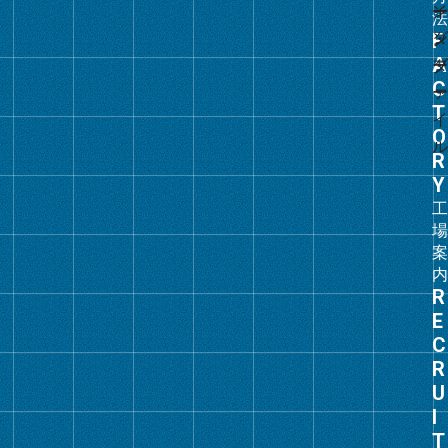
グ
ル
ー
プ
リ
ン
ク
グ
ル
ー
プ
リ
ン