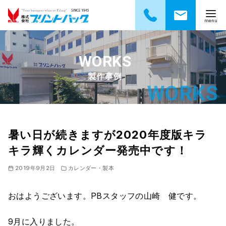
コ
ン
テ
製作事例
ン
ツ
へ
移
動
暑い日が続きますが2020年度版キラ
キラ輝くカレンダー発売中です！
2019年9月2日
カレンダー・製本
おはようございます。PBスタッフの山崎 健です。
9月に入りました。