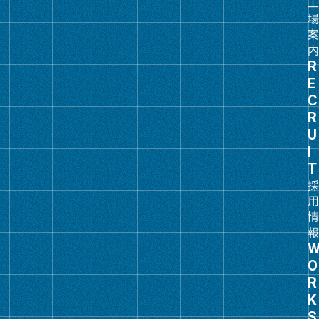
グ
ル
ー
プ
リ
ン
ク
グ
ル
ー
プ