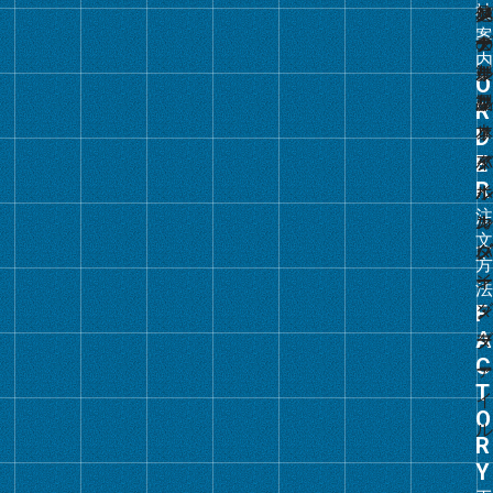
グ
ル
ー
プ
リ
ン
ク
グ
ル
ー
プ
リ
ン
ク