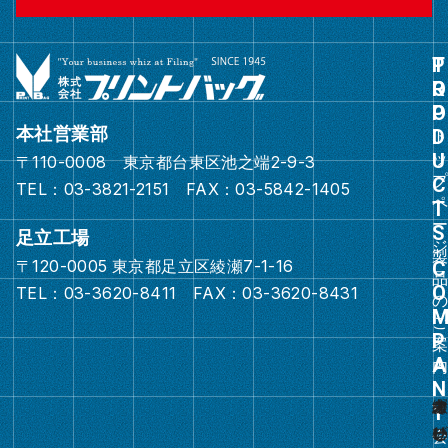
グ
ル
ー
本社営業部
プ
〒110-0008 東京都台東区池之端2-9-3
リ
TEL：03-3821-2151 FAX：03-5842-1405
ン
ク
足立工場
〒120-0005 東京都足立区綾瀬7-1-16
グ
TEL：03-3620-8411 FAX：03-3620-8431
ル
ー
プ
リ
ン
ク