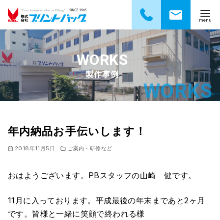
コ
ン
テ
製作事例
ン
ツ
へ
移
動
年内納品お手伝いします！
2018年11月5日
ご案内・研修など
おはようございます。PBスタッフの山崎 健です。
11月に入っております。平成最後の年末まであと2ヶ月
です。皆様と一緒に笑顔で終われる様