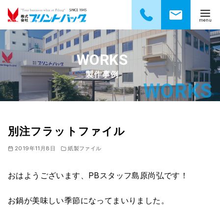
コ
ン
テ
製作事例
ン
ツ
へ
移
動
別注フラットファイル
2019年11月8日
紙製ファイル
おはようございます、PBスタッフ島原尚弘です！
お鍋が美味しい季節になってまいりました。