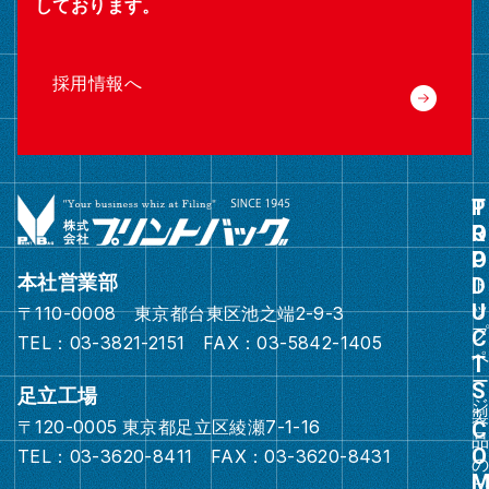
しております。
採用情報へ
グ
ル
ー
本社営業部
プ
〒110-0008 東京都台東区池之端2-9-3
リ
TEL：03-3821-2151 FAX：03-5842-1405
ン
ク
足立工場
〒120-0005 東京都足立区綾瀬7-1-16
グ
TEL：03-3620-8411 FAX：03-3620-8431
ル