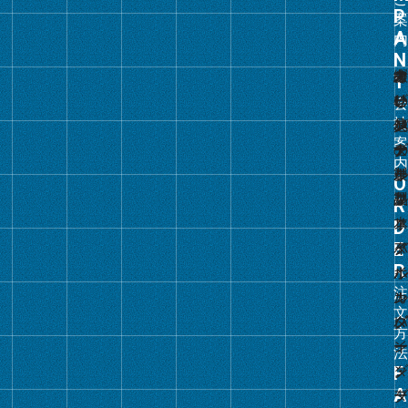
ー
プ
リ
ン
ク
グ
ル
ー
プ
リ
ン
ク
グ
ル