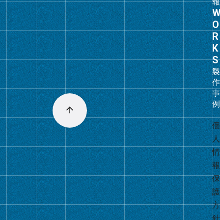
グ
ル
ー
プ
リ
ン
ク