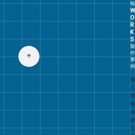
グ
ル
ー
プ
リ
ン
ク