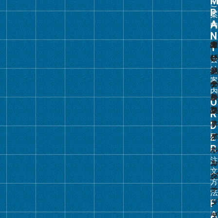
ー
プ
リ
ン
ク
グ
ル
ー
プ
リ
ン
ク
グ
ル