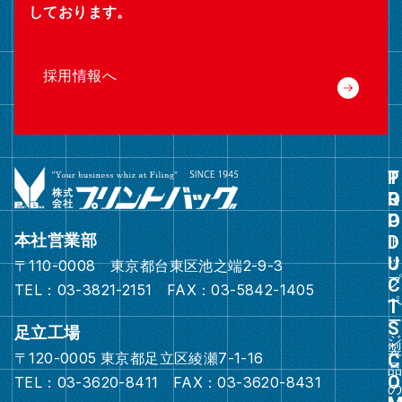
しております。
採用情報へ
グ
ル
ー
本社営業部
プ
〒110-0008 東京都台東区池之端2-9-3
リ
TEL：03-3821-2151 FAX：03-5842-1405
ン
ク
足立工場
〒120-0005 東京都足立区綾瀬7-1-16
グ
TEL：03-3620-8411 FAX：03-3620-8431
ル