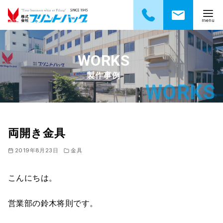
コ
ン
テ
製作事例
ン
ツ
へ
移
動
両開き金具
2019年8月23日
金具
こんにちは。
営業部の鈴木将則です。