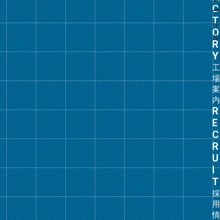
ー
プ
リ
ン
ク
グ
ル
ー
プ
リ
ン
ク