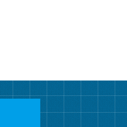
カ
イ
ブ