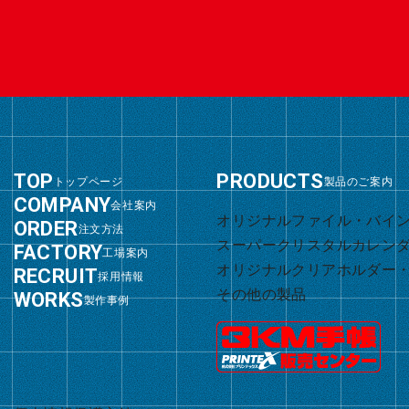
グ
トップページ
製品のご案内
グ
ル
会社案内
オリジナルファイル・バイ
グ
ル
ー
注文方法
スーパークリスタルカレン
グ
ル
ー
プ
工場案内
オリジナルクリアホルダー
グ
ル
ー
プ
採用情報
リ
その他の製品
グ
ル
ー
プ
製作事例
リ
ン
ル
ー
プ
リ
ン
ク
ー
プ
リ
ン
ク
プ
リ
ン
ク
リ
ン
ク