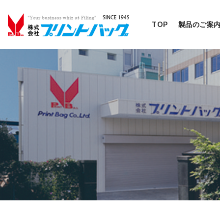
TOP
製品のご案
コ
ン
テ
ン
ツ
へ
移
動