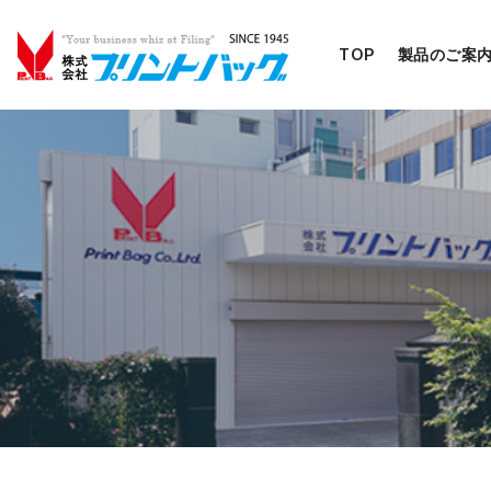
TOP
製品のご案
コ
ン
テ
ン
ツ
へ
移
動