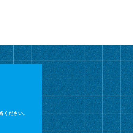
カ
イ
ブ
絡ください。