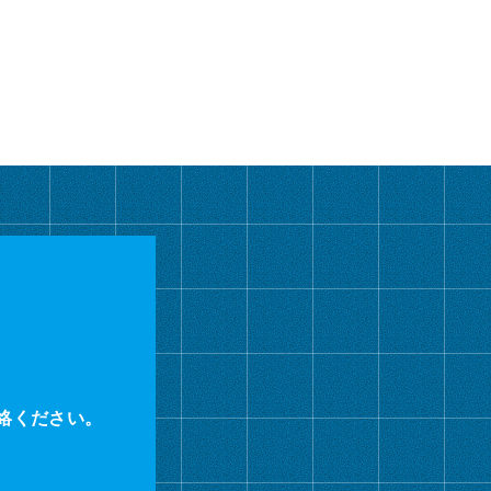
カ
イ
ブ
絡ください。