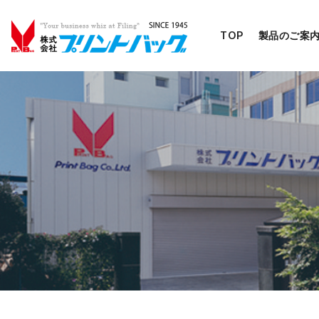
TOP
製品のご案
コ
ン
テ
ン
ツ
へ
移
動