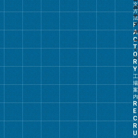
ン
ク
グ
ル
ー
プ
リ
ン
ク
グ
ル
ー
プ
リ