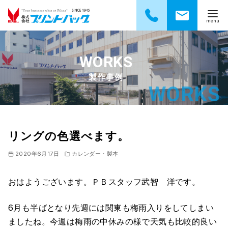
コ
ン
テ
製作事例
ン
ツ
へ
移
動
リングの色選べます。
2020年6月17日
カレンダー・製本
おはようございます。ＰＢスタッフ武智 洋です。
6月も半ばとなり先週には関東も梅雨入りをしてしまい
ましたね。今週は梅雨の中休みの様で天気も比較的良い