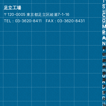
ク
足立工場
〒120-0005 東京都足立区綾瀬7-1-16
グ
TEL：03-3620-8411 FAX：03-3620-8431
ル
ー
プ
リ
ン
ク
グ
ル
ー
プ
リ