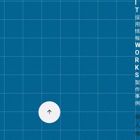
ン
ク
グ
ル
ー
プ
リ
ン
ク