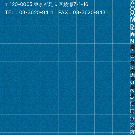
〒120-0005 東京都足立区綾瀬7-1-16
グ
TEL：03-3620-8411 FAX：03-3620-8431
ル
ー
プ
リ
ン
ク
グ
ル
ー
プ
リ
ン
ク