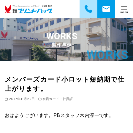
コ
ン
テ
製作事例
ン
ツ
へ
移
動
メンバーズカード小ロット短納期で仕
上がります。
2017年11月22日
会員カード・社員証
おはようございます。PBスタッフ木内淳一です。