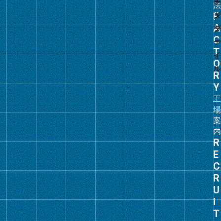
グ
ル
ー
プ
リ
ン
ク
グ
ル
ー
プ
リ
ン