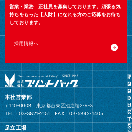
営業・業務 正社員を募集しております。頑張る気
持ちをもった【人財】になれる方のご応募をお待ち
しております。
採用情報へ
グ
ル
ー
本社営業部
プ
〒110-0008 東京都台東区池之端2-9-3
リ
TEL：03-3821-2151 FAX：03-5842-1405
ン
ク
足立工場