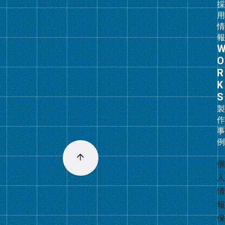
ク
グ
ル
ー
プ
リ
ン
ク