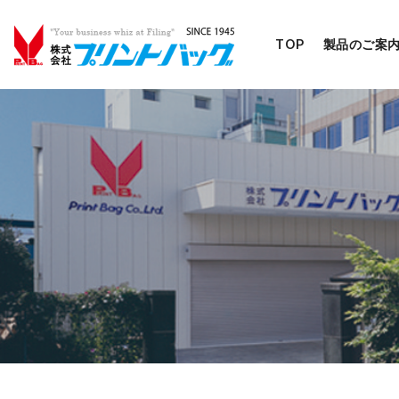
TOP
製品のご案
コ
ン
テ
ン
ツ
へ
移
動