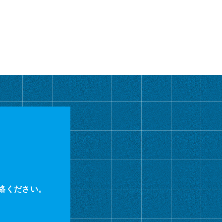
カ
イ
ブ
絡ください。