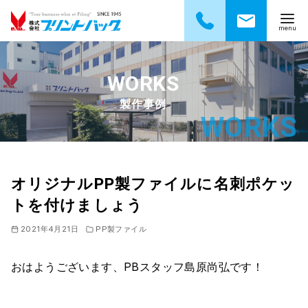
コ
ン
テ
製作事例
ン
ツ
へ
移
動
オリジナルPP製ファイルに名刺ポケッ
トを付けましょう
2021年4月21日
PP製ファイル
おはようございます、PBスタッフ島原尚弘です！