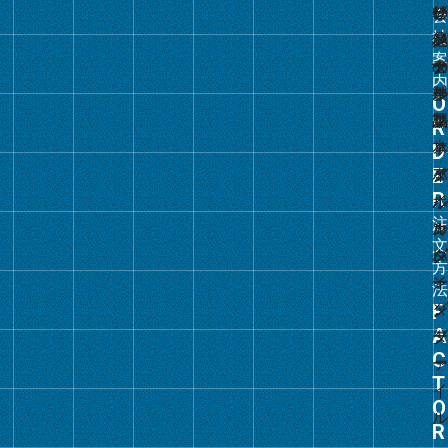
ク
グ
ル
ー
プ
リ
ン
ク
グ
ル
ー
プ
リ
ン