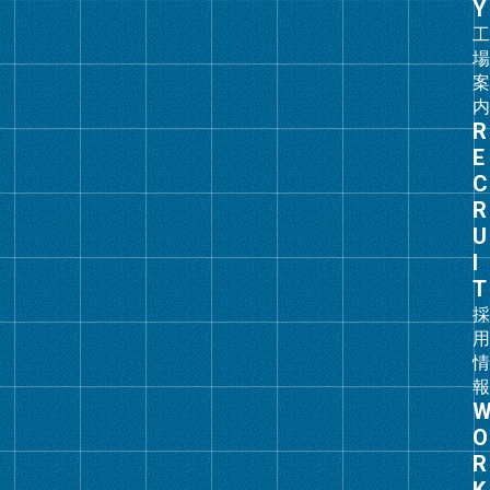
ク
グ
ル
ー
プ
リ
ン
ク
グ
ル
ー