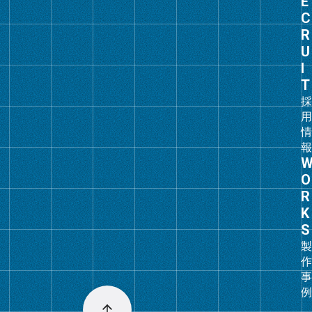
ル
ー
プ
リ
ン
ク
グ
ル
ー
プ
リ
ン
ク