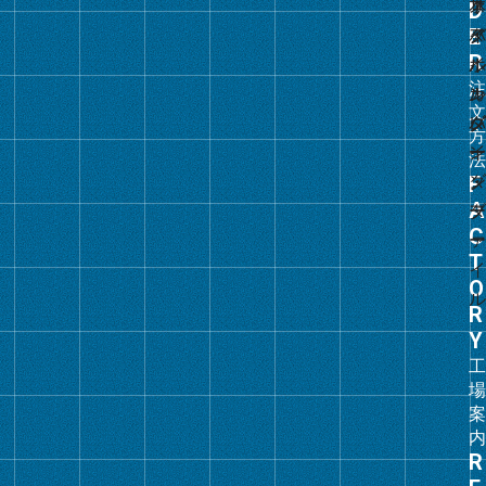
ー
プ
リ
ン
ク
グ
ル
ー
プ
リ
ン
ク
グ