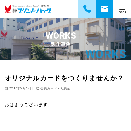
コ
ン
テ
製作事例
ン
ツ
へ
移
動
オリジナルカードをつくりませんか？
2017年9月12日
会員カード・社員証
おはようございます。