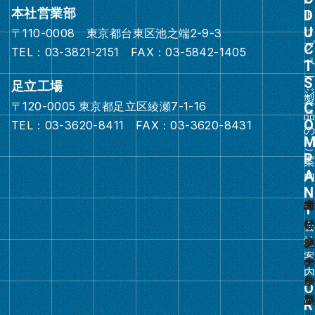
ー
本社営業部
プ
〒110-0008 東京都台東区池之端2-9-3
リ
TEL：03-3821-2151 FAX：03-5842-1405
ン
ク
足立工場
〒120-0005 東京都足立区綾瀬7-1-16
グ
TEL：03-3620-8411 FAX：03-3620-8431
ル
ー
プ
リ
ン
ク
グ
ル