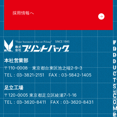
採用情報へ
グ
ル
ー
本社営業部
プ
〒110-0008 東京都台東区池之端2-9-3
リ
TEL：03-3821-2151 FAX：03-5842-1405
ン
ク
足立工場
〒120-0005 東京都足立区綾瀬7-1-16
グ
TEL：03-3620-8411 FAX：03-3620-8431
ル
ー