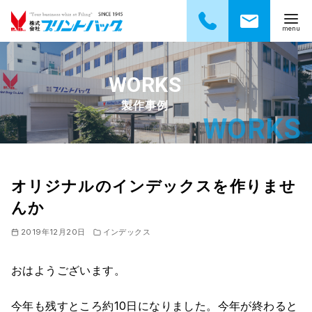
コ
ン
テ
製作事例
ン
ツ
へ
移
動
オリジナルのインデックスを作りませ
んか
2019年12月20日
インデックス
おはようございます。
今年も残すところ約10日になりました。今年が終わると