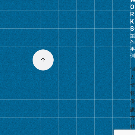
ル
ー
プ
リ
ン
ク