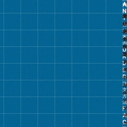
プ
リ
ン
ク
グ
ル
ー
プ
リ
ン
ク
グ
ル
ー