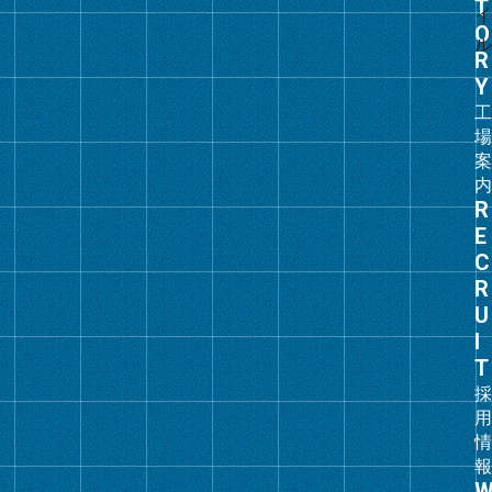
プ
リ
ン
ク
グ
ル
ー
プ
リ
ン
ク
グ