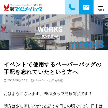
コ
ン
テ
製作事例
ン
ツ
へ
移
動
イベントで使用するペーパーバッグの
手配を忘れていたという方へ
2019年8月26日
ペーパーバッグ（紙袋）
おはようございます、PBスタッフ島原尚弘です！
朝方は少し涼しいかなと思う今日この頃ですが、日中は