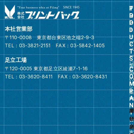
グ
ル
ー
本社営業部
プ
〒110-0008 東京都台東区池之端2-9-3
リ
TEL：03-3821-2151 FAX：03-5842-1405
ン
ク
足立工場
〒120-0005 東京都足立区綾瀬7-1-16
グ
TEL：03-3620-8411 FAX：03-3620-8431
ル
ー
プ
リ
ン
ク