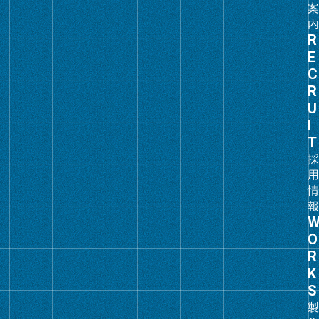
グ
ル
ー
プ
リ
ン
ク
グ
ル
ー
プ
リ
ン