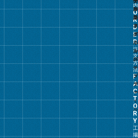
グ
ル
ー
プ
リ
ン
ク
グ
ル
ー
プ
リ
ン
ク