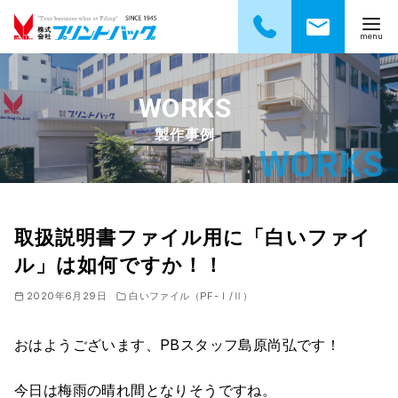
コ
ン
テ
製作事例
ン
ツ
へ
移
動
取扱説明書ファイル用に「白いファイ
ル」は如何ですか！！
2020年6月29日
白いファイル（PF-Ⅰ/Ⅱ）
おはようございます、PBスタッフ島原尚弘です！
今日は梅雨の晴れ間となりそうですね。