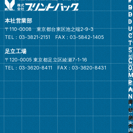
グ
ル
ー
本社営業部
プ
〒110-0008 東京都台東区池之端2-9-3
リ
TEL：03-3821-2151 FAX：03-5842-1405
ン
ク
足立工場
〒120-0005 東京都足立区綾瀬7-1-16
グ
TEL：03-3620-8411 FAX：03-3620-8431
ル
ー
プ
リ
ン
ク