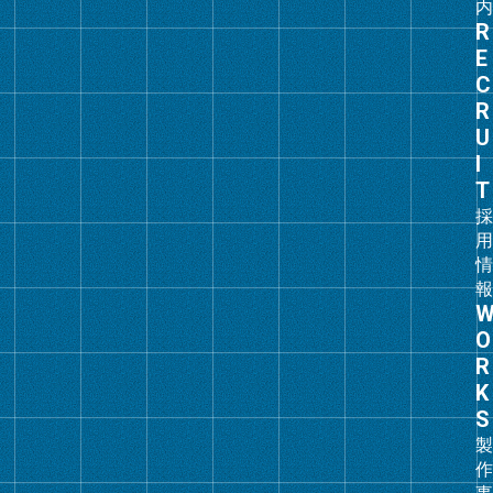
グ
ル
ー
プ
リ
ン
ク
グ
ル
ー
プ
リ
ン
ク