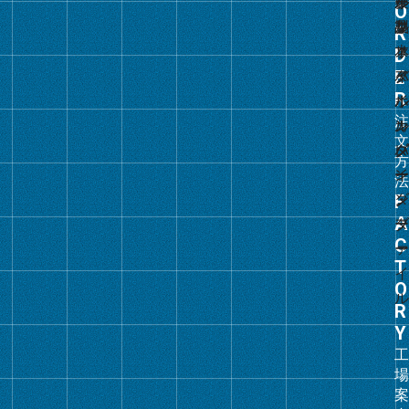
グ
ル
ー
プ
リ
ン
ク
グ
ル
ー
プ
リ
ン
ク