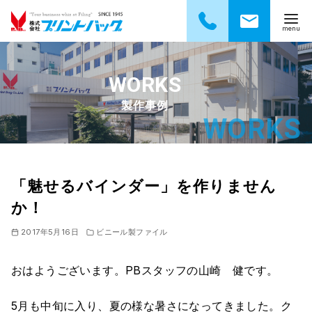
コ
ン
テ
製作事例
ン
ツ
へ
移
動
「魅せるバインダー」を作りません
か！
2017年5月16日
ビニール製ファイル
おはようございます。PBスタッフの山崎 健です。
5月も中旬に入り、夏の様な暑さになってきました。ク