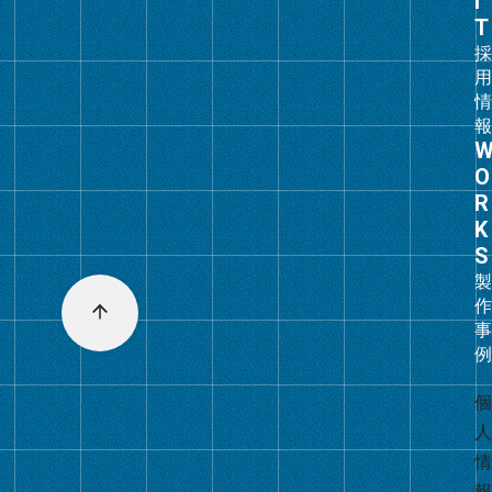
ン
ク
グ
ル
ー
プ
リ
ン
ク